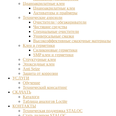
Цианоакрилатные клеи
Цианоакрилатные клеи
Активаторы и праймеры
Технические аэрозоли
Очистители | обезжириватели
Чистящие средства​
Специальные очистители
Универсальные смазки
Высокоэффективные смазочные материалы
Клеи и герметики
Силиконовые герметики
SMP клеи и герметики
Структурные клеи
Эпоксидные клеи
Anti Seize
Защита от коррозии
УСЛУГИ
Обучение
Технический консалтинг
СКАЧАТЬ
Каталоги
Таблица аналогов Loctite
КОНТАКТЫ
Техническая поддержка STALOC
Стать дилером STALOC