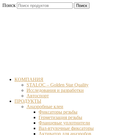
Перейти
Поиск
Поиск
к
содержимому
КОМПАНИЯ
STALOC – Golden Star Quality
Исследования и разработки
Автоспорт
ПРОДУКТЫ
Анаэробные клеи
Фиксаторы резьбы
Герметизация резьбы
Фланцевые уплотнители
Вал-втулочные фиксаторы
Активатор для анаэробов