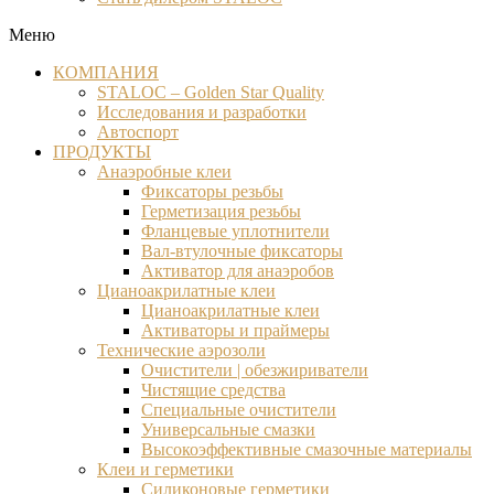
Меню
КОМПАНИЯ
STALOC – Golden Star Quality
Исследования и разработки
Автоспорт
ПРОДУКТЫ
Анаэробные клеи
Фиксаторы резьбы
Герметизация резьбы
Фланцевые уплотнители
Вал-втулочные фиксаторы
Активатор для анаэробов
Цианоакрилатные клеи
Цианоакрилатные клеи
Активаторы и праймеры
Технические аэрозоли
Очистители | обезжириватели
Чистящие средства​
Специальные очистители
Универсальные смазки
Высокоэффективные смазочные материалы
Клеи и герметики
Силиконовые герметики