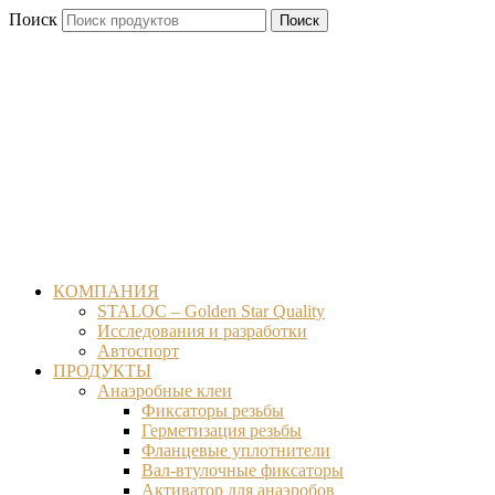
Перейти
Поиск
Поиск
к
содержимому
КОМПАНИЯ
STALOC – Golden Star Quality
Исследования и разработки
Автоспорт
ПРОДУКТЫ
Анаэробные клеи
Фиксаторы резьбы
Герметизация резьбы
Фланцевые уплотнители
Вал-втулочные фиксаторы
Активатор для анаэробов