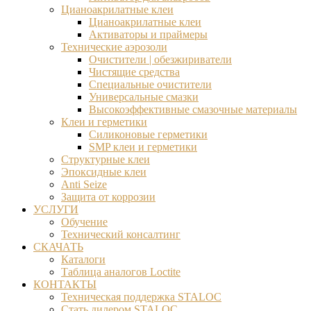
Цианоакрилатные клеи
Цианоакрилатные клеи
Активаторы и праймеры
Технические аэрозоли
Очистители | обезжириватели
Чистящие средства​
Специальные очистители
Универсальные смазки
Высокоэффективные смазочные материалы
Клеи и герметики
Силиконовые герметики
SMP клеи и герметики
Структурные клеи
Эпоксидные клеи
Anti Seize
Защита от коррозии
УСЛУГИ
Обучение
Технический консалтинг
СКАЧАТЬ
Каталоги
Таблица аналогов Loctite
КОНТАКТЫ
Техническая поддержка STALOC
Стать дилером STALOC