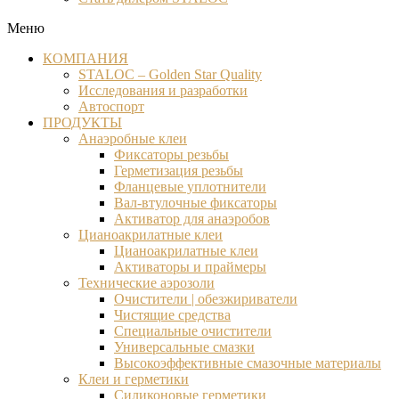
Меню
КОМПАНИЯ
STALOC – Golden Star Quality
Исследования и разработки
Автоспорт
ПРОДУКТЫ
Анаэробные клеи
Фиксаторы резьбы
Герметизация резьбы
Фланцевые уплотнители
Вал-втулочные фиксаторы
Активатор для анаэробов
Цианоакрилатные клеи
Цианоакрилатные клеи
Активаторы и праймеры
Технические аэрозоли
Очистители | обезжириватели
Чистящие средства​
Специальные очистители
Универсальные смазки
Высокоэффективные смазочные материалы
Клеи и герметики
Силиконовые герметики