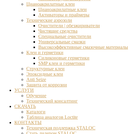
Цианоакрилатные клеи
Цианоакрилатные клеи
Активаторы и праймеры
Технические аэрозоли
Очистители | обезжириватели
Чистящие средства​
Специальные очистители
Универсальные смазки
Высокоэффективные смазочные материалы
Клеи и герметики
Силиконовые герметики
SMP клеи и герметики
Структурные клеи
Эпоксидные клеи
Anti Seize
Защита от коррозии
УСЛУГИ
Обучение
Технический консалтинг
СКАЧАТЬ
Каталоги
Таблица аналогов Loctite
КОНТАКТЫ
Техническая поддержка STALOC
Стать дилером STALOC