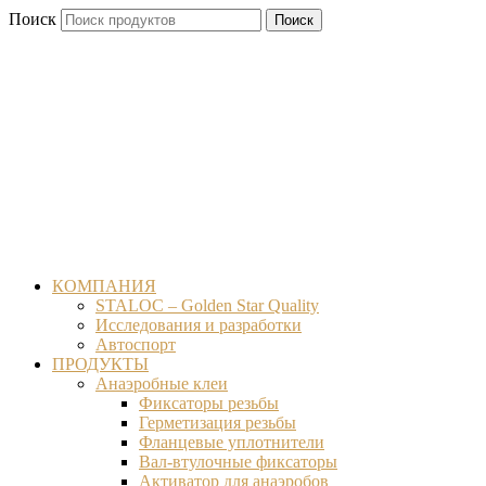
Перейти
Поиск
Поиск
к
содержимому
КОМПАНИЯ
STALOC – Golden Star Quality
Исследования и разработки
Автоспорт
ПРОДУКТЫ
Анаэробные клеи
Фиксаторы резьбы
Герметизация резьбы
Фланцевые уплотнители
Вал-втулочные фиксаторы
Активатор для анаэробов