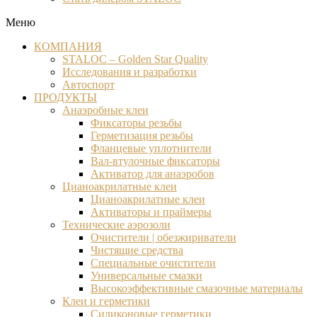
Меню
КОМПАНИЯ
STALOC – Golden Star Quality
Исследования и разработки
Автоспорт
ПРОДУКТЫ
Анаэробные клеи
Фиксаторы резьбы
Герметизация резьбы
Фланцевые уплотнители
Вал-втулочные фиксаторы
Активатор для анаэробов
Цианоакрилатные клеи
Цианоакрилатные клеи
Активаторы и праймеры
Технические аэрозоли
Очистители | обезжириватели
Чистящие средства​
Специальные очистители
Универсальные смазки
Высокоэффективные смазочные материалы
Клеи и герметики
Силиконовые герметики