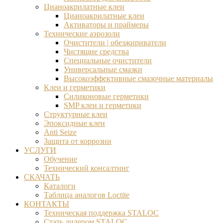
Цианоакрилатные клеи
Цианоакрилатные клеи
Активаторы и праймеры
Технические аэрозоли
Очистители | обезжириватели
Чистящие средства​
Специальные очистители
Универсальные смазки
Высокоэффективные смазочные материалы
Клеи и герметики
Силиконовые герметики
SMP клеи и герметики
Структурные клеи
Эпоксидные клеи
Anti Seize
Защита от коррозии
УСЛУГИ
Обучение
Технический консалтинг
СКАЧАТЬ
Каталоги
Таблица аналогов Loctite
КОНТАКТЫ
Техническая поддержка STALOC
Стать дилером STALOC