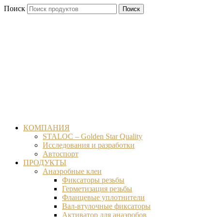
Перейти
Поиск
Поиск
к
содержимому
КОМПАНИЯ
STALOC – Golden Star Quality
Исследования и разработки
Автоспорт
ПРОДУКТЫ
Анаэробные клеи
Фиксаторы резьбы
Герметизация резьбы
Фланцевые уплотнители
Вал-втулочные фиксаторы
Активатор для анаэробов