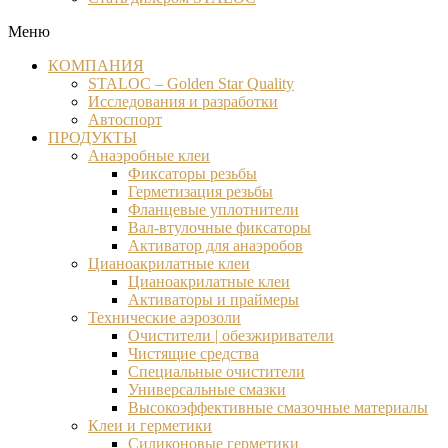
Меню
КОМПАНИЯ
STALOC – Golden Star Quality
Исследования и разработки
Автоспорт
ПРОДУКТЫ
Анаэробные клеи
Фиксаторы резьбы
Герметизация резьбы
Фланцевые уплотнители
Вал-втулочные фиксаторы
Активатор для анаэробов
Цианоакрилатные клеи
Цианоакрилатные клеи
Активаторы и праймеры
Технические аэрозоли
Очистители | обезжириватели
Чистящие средства​
Специальные очистители
Универсальные смазки
Высокоэффективные смазочные материалы
Клеи и герметики
Силиконовые герметики