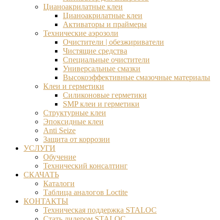
Цианоакрилатные клеи
Цианоакрилатные клеи
Активаторы и праймеры
Технические аэрозоли
Очистители | обезжириватели
Чистящие средства​
Специальные очистители
Универсальные смазки
Высокоэффективные смазочные материалы
Клеи и герметики
Силиконовые герметики
SMP клеи и герметики
Структурные клеи
Эпоксидные клеи
Anti Seize
Защита от коррозии
УСЛУГИ
Обучение
Технический консалтинг
СКАЧАТЬ
Каталоги
Таблица аналогов Loctite
КОНТАКТЫ
Техническая поддержка STALOC
Стать дилером STALOC