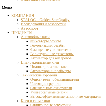
Меню
КОМПАНИЯ
STALOC – Golden Star Quality
Исследования и разработки
Автоспорт
ПРОДУКТЫ
Анаэробные клеи
Фиксаторы резьбы
Герметизация резьбы
Фланцевые уплотнители
Вал-втулочные фиксаторы
Активатор для анаэробов
Цианоакрилатные клеи
Цианоакрилатные клеи
Активаторы и праймеры
Технические аэрозоли
Очистители | обезжириватели
Чистящие средства​
Специальные очистители
Универсальные смазки
Высокоэффективные смазочные материалы
Клеи и герметики
Силиконовые герметики