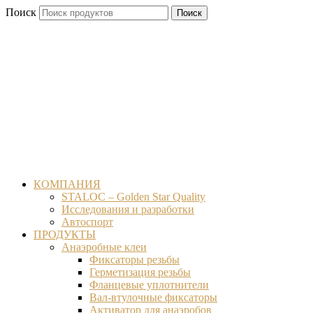
Перейти
Поиск
Поиск
к
содержимому
КОМПАНИЯ
STALOC – Golden Star Quality
Исследования и разработки
Автоспорт
ПРОДУКТЫ
Анаэробные клеи
Фиксаторы резьбы
Герметизация резьбы
Фланцевые уплотнители
Вал-втулочные фиксаторы
Активатор для анаэробов